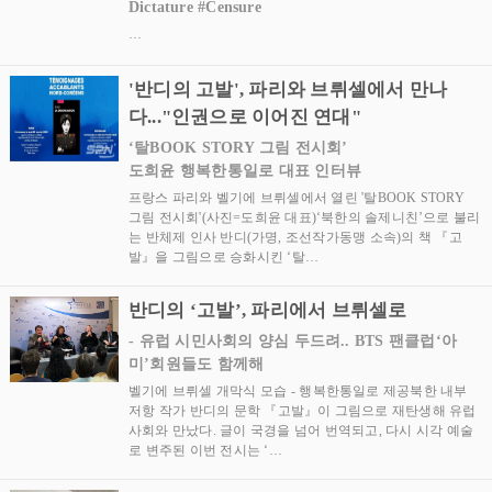
Dictature #Censure
…
'반디의 고발', 파리와 브뤼셀에서 만나
다..."인권으로 이어진 연대"
‘탈BOOK STORY 그림 전시회’
도희윤 행복한통일로 대표 인터뷰
프랑스 파리와 벨기에 브뤼셀에서 열린 '탈BOOK STORY
그림 전시회'(사진=도희윤 대표)‘북한의 솔제니친’으로 불리
는 반체제 인사 반디(가명, 조선작가동맹 소속)의 책 『고
발』을 그림으로 승화시킨 ‘탈…
반디의 ‘고발’, 파리에서 브뤼셀로
- 유럽 시민사회의 양심 두드려.. BTS 팬클럽‘아
미’회원들도 함께해
벨기에 브뤼셀 개막식 모습 - 행복한통일로 제공북한 내부
저항 작가 반디의 문학 『고발』이 그림으로 재탄생해 유럽
사회와 만났다. 글이 국경을 넘어 번역되고, 다시 시각 예술
로 변주된 이번 전시는 ‘…