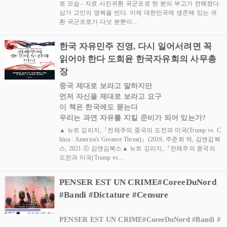
로 모습 - 자료 사진귀환 국군포로 한 분의 부고가 전해졌다.
삼가 고인의 명복을 빈다. 이제 대한민국에 생존해 있는 귀
환 국군포로가 다섯 분뿐이…
한국 자유민주 진영, 다시 일어서려면 꼭
읽어야 한다 도희윤 한국자유회의 사무총
장
중국 제대로 보라고 말하지만
먼저 자신을 제대로 보라고 요구
이 책은 한국에도 묻는다
우리는 과연 자유를 지킬 준비가 되어 있는가?
▲ 뉴트 깅리지,『전체주의 중국의 도전과 미국(Trump vs. C
hina : America's Greatest Threat)』(2019, 주준희 역, 김앤김북
스, 2021 ⓒ 김앤김북스▲ 뉴트 깅리지,『전체주의 중국의
도전과 미국(Trump vs…
PENSER EST UN CRIME#CoreeDuNord
#Bandi #Dictature #Censure
PENSER EST UN CRIME#CoreeDuNord #Bandi #